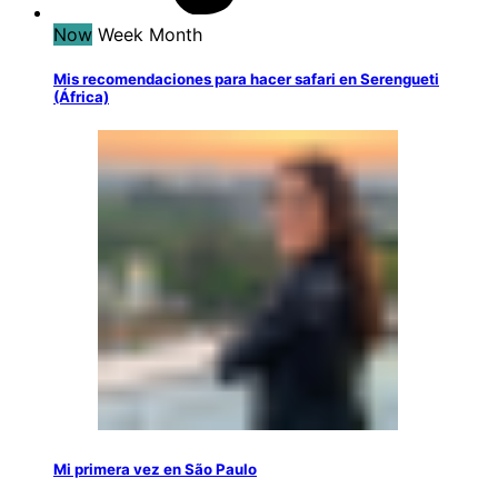
Now
Week
Month
Mis recomendaciones para hacer safari en Serengueti
(África)
Mi primera vez en São Paulo