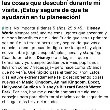
las cosas que descubrí durante mi
visita. ¡Estoy segura de que te
ayudarán en tu planeación!
¡Hola! No importa si tienes 5 años, 25 o 45…
Disney
World
siempre será uno de esos lugares que encantan y
que son imposibles de olvidar. Puede que sea tu primera
vez aquí o la tercera pero estoy segura de que vas a
coincidir conmigo cuando digo que siempre hay algo
nuevo sobre juegos, espectáculos, cenas y
shopping.
Cuando era chica,
Disney
era el lugar al que mis
hermanos y yo siempre pedíamos ir –mis papás nos
llevaron como 7 veces jaja– pero hace como 20 años
que no venía. Qué rápido pasa el tiempo, ¿no? Estos
días estuve extremadamente feliz descubriendo cosas
nuevas en
Magic Kingdom
,
Animal Kingdom
,
Epcot
,
Hollywood Studios
y
Disney’s Blizzard Beach Water
Park
. Por eso, hoy me gustaría compartirte algunos
consejos para para disfrutar al máximo cada segundo en
el «lugar más feliz del mundo”.