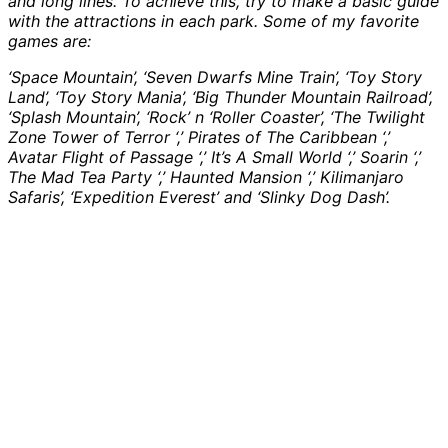
and long lines. To achieve this, try to make a basic guide
with the attractions in each park. Some of my favorite
games are:
‘Space Mountain’, ‘Seven Dwarfs Mine Train’, ‘Toy Story
Land’, ‘Toy Story Mania’, ‘Big Thunder Mountain Railroad’,
‘Splash Mountain’, ‘Rock’ n ‘Roller Coaster’, ‘The Twilight
Zone Tower of Terror ‘,’ Pirates of The Caribbean ‘,’
Avatar Flight of Passage ‘,’ It’s A Small World ‘,’ Soarin ‘,’
The Mad Tea Party ‘,’ Haunted Mansion ‘,’ Kilimanjaro
Safaris’, ‘Expedition Everest’ and ‘Slinky Dog Dash’.