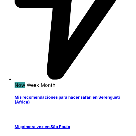
Now
Week
Month
Mis recomendaciones para hacer safari en Serengueti
(África)
Mi primera vez en São Paulo