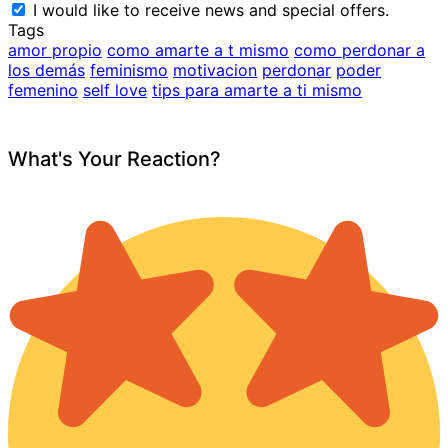
I would like to receive news and special offers.
Tags
amor propio
como amarte a t mismo
como perdonar a
los demás
feminismo
motivacion
perdonar
poder
femenino
self love
tips para amarte a ti mismo
What's Your Reaction?