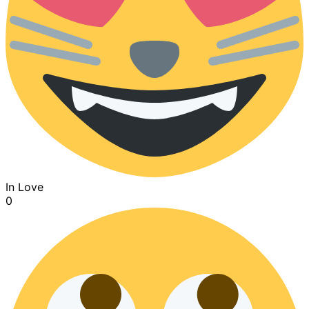
In Love
0