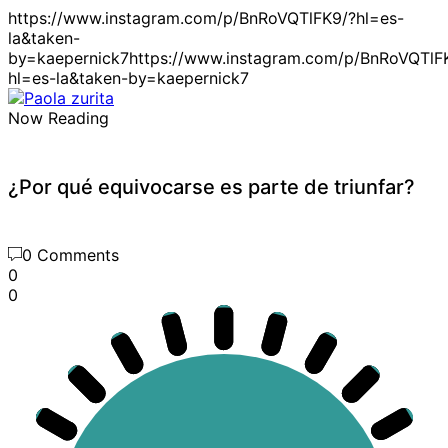
https://www.instagram.com/p/BnRoVQTlFK9/?hl=es-
la&taken-
by=kaepernick7https://www.instagram.com/p/BnRoVQTlF
hl=es-la&taken-by=kaepernick7
Now Reading
¿Por qué equivocarse es parte de triunfar?
0 Comments
0
0