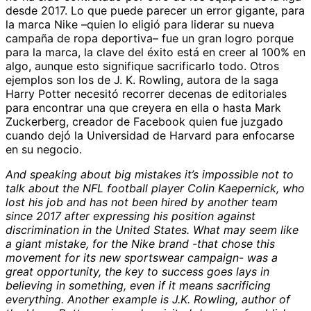
desde 2017. Lo que puede parecer un error gigante, para
la marca Nike –quien lo eligió para liderar su nueva
campaña de ropa deportiva– fue un gran logro porque
para la marca, la clave del éxito está en creer al 100% en
algo, aunque esto signifique sacrificarlo todo. Otros
ejemplos son los de J. K. Rowling, autora de la saga
Harry Potter necesitó recorrer decenas de editoriales
para encontrar una que creyera en ella o hasta Mark
Zuckerberg, creador de Facebook quien fue juzgado
cuando dejó la Universidad de Harvard para enfocarse
en su negocio.
And speaking about big mistakes it’s impossible not to
talk about the NFL football player Colin Kaepernick, who
lost his job and has not been hired by another team
since 2017 after
expressing his position against
discrimination in the United States
. What may seem like
a giant mistake, for the Nike brand -that chose this
movement for its new sportswear campaign- was a
great opportunity, the key to success goes lays in
believing in something, even if it means sacrificing
everything. Another example is J.K. Rowling, author of