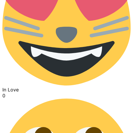
In Love
0