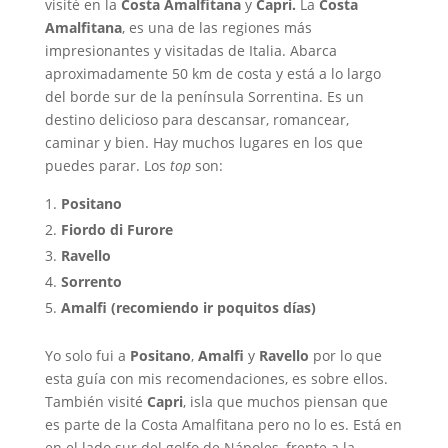
visité en la
Costa Amalfitana
y
Capri.
La
Costa
Amalfitana
, es una de las regiones más
impresionantes y visitadas de Italia. Abarca
aproximadamente 50 km de costa y está a lo largo
del borde sur de la península Sorrentina. Es un
destino delicioso para descansar, romancear,
caminar y bien. Hay muchos lugares en los que
puedes parar. Los
top
son:
Positano
Fiordo di Furore
Ravello
Sorrento
Amalfi (recomiendo ir poquitos días)
Yo solo fui a
Positano
,
Amalfi
y
Ravello
por lo que
esta guía con mis recomendaciones, es sobre ellos.
También visité
Capri
, isla que muchos piensan que
es parte de la Costa Amalfitana pero no lo es. Está en
en el lado sur del golfo de Nápoles, frente a la