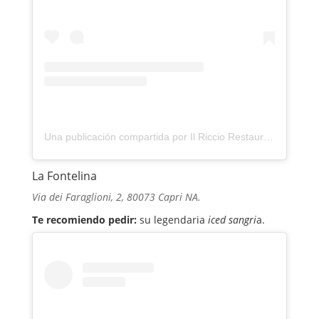
Una publicación compartida por Il Riccio Restaurant&BeachClub (@ilriccioanacapri)
La Fontelina
Via dei Faraglioni, 2, 80073 Capri NA.
Te recomiendo pedir:
su legendaria
iced sangri
a.