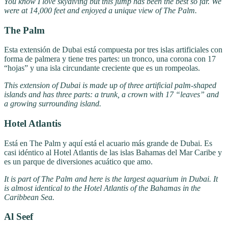
You know I love skydiving but this jump has been the best so far. We
were at 14,000 feet and enjoyed a unique view of The Palm.
The Palm
Esta extensión de Dubai está compuesta por tres islas artificiales con
forma de palmera y tiene tres partes: un tronco, una corona con 17
“hojas” y una isla circundante creciente que es un rompeolas.
This extension of Dubai is made up of three artificial palm-shaped
islands and has three parts: a trunk, a crown with 17 “leaves” and
a growing surrounding island.
Hotel Atlantis
Está en The Palm y aquí está el acuario más grande de Dubai. Es
casi idéntico al Hotel Atlantis de las islas Bahamas del Mar Caribe y
es un parque de diversiones acuático que amo.
It is part of The Palm and here is the largest aquarium in Dubai. It
is almost identical to the Hotel Atlantis of the Bahamas in the
Caribbean Sea.
Al Seef