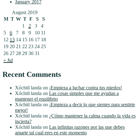
January 2017
August 2019
M
T
W
T
F
S
S
1
2
3
4
5
6
7
8
9
10
11
12
13
14
15
16
17
18
19
20
21
22
23
24
25
26
27
28
29
30
31
« Jul
Recent Comments
Xóchitl landa
on
¡Empieza a luchar contra tus miedos!
Xóchitl landa
on
Las cosas simples que me ayudan a
mantener el equilibrio
Xóchitl landa
on
¡Empieza a decir lo que sientes para sentirte
mejor!
Xóchitl landa
on
¿Cómo mantener la calma cuando la vida es
incierta?
Xóchitl landa
on
Las infinitas razones por las que debes
amarte tal cual eres en este momento