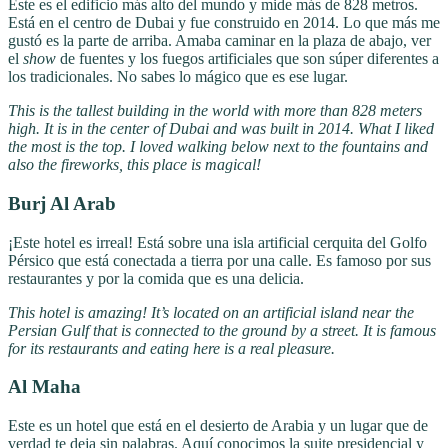
Este es el edificio más alto del mundo y mide más de 828 metros.
Está en el centro de Dubai y fue construido en 2014. Lo que más me
gustó es la parte de arriba. Amaba caminar en la plaza de abajo, ver
el
show
de fuentes y los fuegos artificiales que son súper diferentes a
los tradicionales. No sabes lo mágico que es ese lugar.
This is the tallest building in the world with more than 828 meters
high. It is in the center of Dubai and was built in 2014. What I liked
the most is the top. I loved walking below next to the fountains and
also the fireworks, this place is magical!
Burj Al Arab
¡Este hotel es irreal! Está sobre una isla artificial cerquita del Golfo
Pérsico que está conectada a tierra por una calle. Es famoso por sus
restaurantes y por la comida que es una delicia.
This hotel is amazing!
It’s located on an artificial island near the
Persian Gulf that is connected to the ground by a street.
It is famous
for its restaurants and eating here is a real pleasure.
Al Maha
Este es un hotel que está en el desierto de Arabia y un lugar que de
verdad te deja sin palabras. Aquí conocimos la suite presidencial y