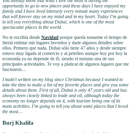
You already know that what I love the most is having the
opportunity to go to new places and these days I have enjoyed my
family and I have lived intensely every minute many experiences
that will forever stay on my mind and in my heart. Today I’m going
to tell you everything about Dubai, which is one of the most
spectacular places in the world.
No te escribía desde
Navidad
porque quería tomarme el tiempo de
literal enlistar mis lugares favoritos y darte algunos detalles sobre
ellos. Primero que nada, Dubai sólo tiene 47 años y desde siempre
estuvo muy ligada al comercio y al petróleo aunque hoy por hoy la
economía ya no depende de él, siendo el turismo una de sus
principales actividades. Te voy a platicar de algunos lugares que me
fascinaron…
I hadn’t written on my blog since Christmas because I wanted to
take the time to make a list of my favorite places and give you some
details about them. First of all, Dubai is only 47 years old and has
always been closely linked to trade and oil, although today the
economy no longer depends on it, with tourism being one of its
main activities. I’m going to tell you about some places that I loved
the most…
Burj Khalifa