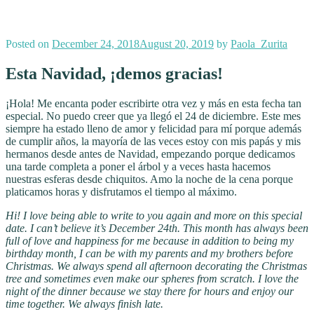
Posted on
December 24, 2018
August 20, 2019
by
Paola_Zurita
Esta Navidad, ¡demos gracias!
¡Hola! Me encanta poder escribirte otra vez y más en esta fecha tan
especial. No puedo creer que ya llegó el 24 de diciembre. Este mes
siempre ha estado lleno de amor y felicidad para mí porque además
de cumplir años, la mayoría de las veces estoy con mis papás y mis
hermanos desde antes de Navidad, empezando porque dedicamos
una tarde completa a poner el árbol y a veces hasta hacemos
nuestras esferas desde chiquitos. Amo la noche de la cena porque
platicamos horas y disfrutamos el tiempo al máximo.
Hi! I love being able to write to you again and more on this special
date. I can’t believe it’s December 24th. This month has always been
full of love and happiness for me because in addition to being my
birthday month, I can be with my parents and my brothers before
Christmas. We always spend all afternoon decorating the Christmas
tree and sometimes even make our spheres from scratch. I love the
night of the dinner because we stay there for hours and enjoy our
time together. We always finish late.