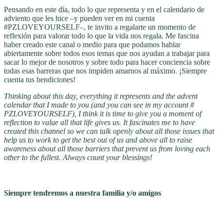
Pensando en este día, todo lo que representa y en el calendario de
adviento que les hice –y pueden ver en mi cuenta
#PZLOVEYOURSELF–, te invito a regalarte un momento de
reflexión para valorar todo lo que la vida nos regala. Me fascina
haber creado este canal o medio para que podamos hablar
abiertamente sobre todos esos temas que nos ayudan a trabajar para
sacar lo mejor de nosotros y sobre todo para hacer conciencia sobre
todas esas barreras que nos impiden amarnos al máximo. ¡Siempre
cuenta tus bendiciones!
Thinking about this day, everything it represents and the advent
calendar that I made to you (and you can see in my account #
PZLOVEYOURSELF), I think it is time to give you a moment of
reflection to value all that life gives us. It fascinates me to have
created this channel so we can talk openly about all those issues that
help us to work to get the best out of us and above all to raise
awareness about all those barriers that prevent us from loving each
other to the fullest. Always count your blessings!
Siempre tendremos a nuestra familia y/o amigos