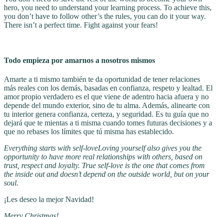
hero, you need to understand your learning process. To achieve this,
you don’t have to follow other’s the rules, you can do it your way.
There isn’t a perfect time. Fight against your fears!
Todo empieza por amarnos a nosotros mismos
Amarte a ti mismo también te da oportunidad de tener relaciones
más reales con los demás, basadas en confianza, respeto y lealtad. El
amor propio verdadero es el que viene de adentro hacia afuera y no
depende del mundo exterior, sino de tu alma. Además, alinearte con
tu interior genera confianza, certeza, y seguridad. Es tu guía que no
dejará que te mientas a ti misma cuando tomes futuras decisiones y a
que no rebases los límites que tú misma has establecido.
Everything starts with self-love
Loving yourself also gives you the
opportunity to have more real relationships with others, based on
trust, respect and loyalty. True self-love is the one that comes from
the inside out and doesn’t depend on the outside world, but on your
soul.
¡Les deseo la mejor Navidad!
Merry Christmas!