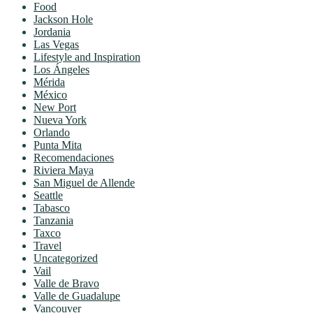
Food
Jackson Hole
Jordania
Las Vegas
Lifestyle and Inspiration
Los Ángeles
Mérida
México
New Port
Nueva York
Orlando
Punta Mita
Recomendaciones
Riviera Maya
San Miguel de Allende
Seattle
Tabasco
Tanzania
Taxco
Travel
Uncategorized
Vail
Valle de Bravo
Valle de Guadalupe
Vancouver