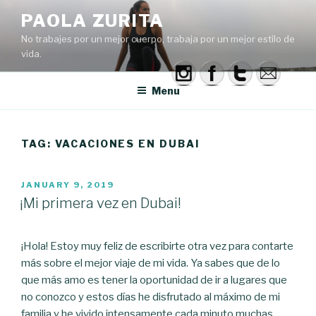
Skip
PAOLA ZURITA
to
No trabajes por un mejor cuerpo, trabaja por un mejor estilo de
content
vida.
Menu
TAG: VACACIONES EN DUBAI
POSTED
JANUARY 9, 2019
ON
¡Mi primera vez en Dubai!
¡Hola! Estoy muy feliz de escribirte otra vez para contarte
más sobre el mejor viaje de mi vida. Ya sabes que de lo
que más amo es tener la oportunidad de ir a lugares que
no conozco y estos días he disfrutado al máximo de mi
familia y he vivido intensamente cada minuto muchas