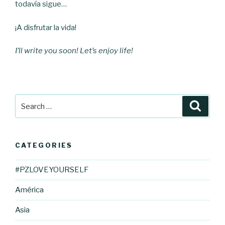
todavía sigue…
¡A disfrutar la vida!
I’ll write you soon! Let’s enjoy life!
Search
Searc
for:
CATEGORIES
#PZLOVEYOURSELF
América
Asia