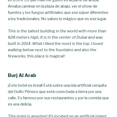
en 2014. Lo que más me gustó es la parte de arriba.
Amaba caminar en la plaza de abajo, ver el
show
de
fuentes y los fuegos artificiales que son súper diferentes
a los tradicionales. No sabes lo mágico que es ese lugar.
This is the tallest building in the world with more than
828 meters high. It is in the center of Dubai and was
built in 2014. What I liked the most is the top. I loved
walking below next to the fountains and also the
fireworks, this place is magical!
Burj Al Arab
¡Este hotel es irreal! Está sobre una isla artificial cerquita
del Golfo Pérsico que está conectada a tierra por una
calle. Es famoso por sus restaurantes y por la comida que
es una delicia.
This hotel is amazing!
It’s located on an artificial island