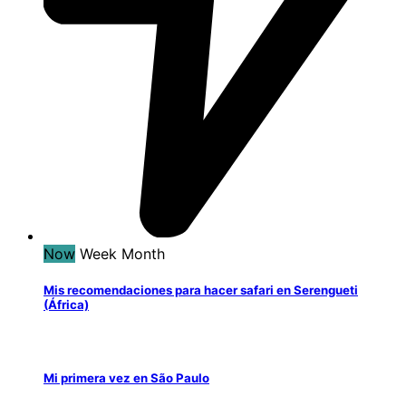
Now
Week
Month
Mis recomendaciones para hacer safari en Serengueti
(África)
Mi primera vez en São Paulo