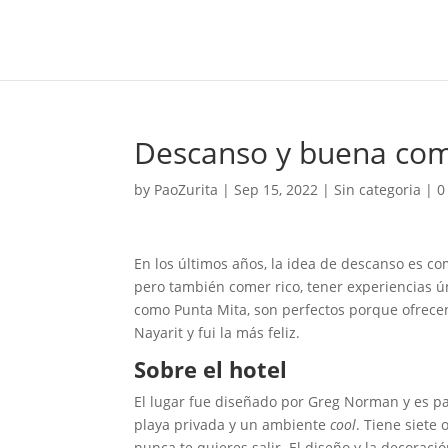
Descanso y buena com
by
PaoZurita
|
Sep 15, 2022
|
Sin categoria
|
0
En los últimos años, la idea de descanso es c
pero también comer rico, tener experiencias ú
como Punta Mita, son perfectos porque ofrecen
Nayarit y fui la más feliz.
Sobre el hotel
El lugar fue diseñado por Greg Norman y es pa
playa privada y un ambiente
cool
. Tiene siete
nunca te quieres salir. El diseño y la decoraci