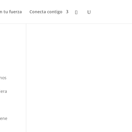
n tu fuerza
Conecta contigo
rnos
iera
iene