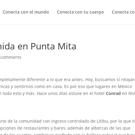
Conecta con el mundo
Conecta con tu cuerpo
Conecta co
ida en Punta Mita
 comments
ompletamente diferente a lo que era antes. Hoy, buscamos sí relaja
nicas y sentirnos como en casa. Es por eso que lugares en México
 todo esto y más. Hace unos días estuve en el hotel
Conrad
en Riv
rte de la comunidad con ingreso controlado de Litibu, por lo que t
 opciones de restaurantes y bares, además de albercas de las que
ón de los cuartos, combinan perfecto con la belleza natural que hay