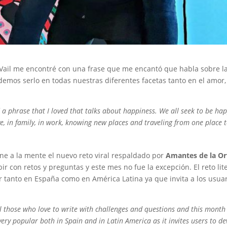
n Vail me encontré con una frase que me encantó que habla sobre la
mos serlo en todas nuestras diferentes facetas tanto en el amor, e
nd a phrase that I loved that talks about happiness. We all seek to be 
ove, in family, in work, knowing new places and traveling from one place 
ene a la mente el nuevo reto viral respaldado por
Amantes de la Or
ir con retos y preguntas y este mes no fue la excepción. El reto lit
tanto en España como en América Latina ya que invita a los usuari
l those who love to write with challenges and questions and this month 
ry popular both in Spain and in Latin America as it invites users to de