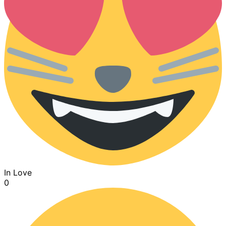
In Love
0