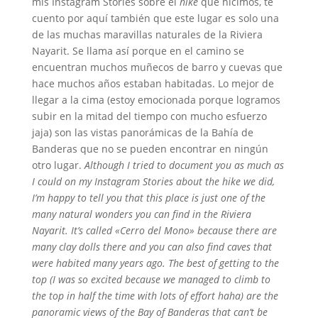
mis Instagram Stories sobre el
hike
que hicimos, te
cuento por aquí también que este lugar es solo una
de las muchas maravillas naturales de la Riviera
Nayarit. Se llama así porque en el camino se
encuentran muchos muñecos de barro y cuevas que
hace muchos años estaban habitadas. Lo mejor de
llegar a la cima (estoy emocionada porque logramos
subir en la mitad del tiempo con mucho esfuerzo
jaja) son las vistas panorámicas de la Bahía de
Banderas que no se pueden encontrar en ningún
otro lugar.
Although I tried to document you as much as
I could on my Instagram Stories about the hike we did,
I’m happy to tell you that this place is just one of the
many natural wonders you can find in the Riviera
Nayarit. It’s called «Cerro del Mono» because there are
many clay dolls there and you can also find caves that
were habited many years ago. The best of getting to the
top (I was so excited because we managed to climb to
the top in half the time with lots of effort haha) are the
panoramic views of the Bay of Banderas that can’t be