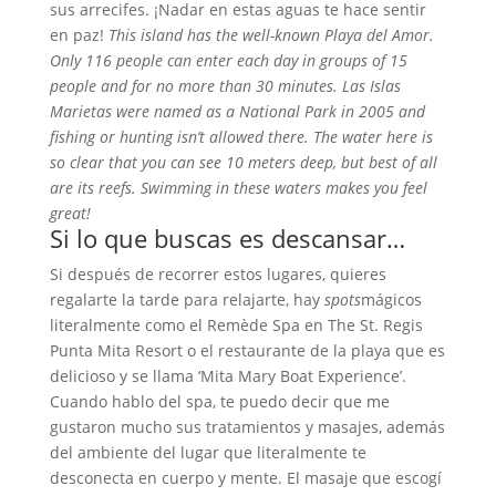
sus arrecifes. ¡Nadar en estas aguas te hace sentir
en paz!
This island has the well-known Playa del Amor.
Only 116 people can enter each day in groups of 15
people and for no more than 30 minutes. Las Islas
Marietas were named as a National Park in 2005 and
fishing or hunting isn’t allowed there. The water here is
so clear that you can see 10 meters deep, but best of all
are its reefs. Swimming in these waters makes you feel
great!
Si lo que buscas es descansar…
Si después de recorrer estos lugares, quieres
regalarte la tarde para relajarte, hay
spots
mágicos
literalmente como el Remède Spa en The St. Regis
Punta Mita Resort o el restaurante de la playa que es
delicioso y se llama ‘Mita Mary Boat Experience’.
Cuando hablo del spa, te puedo decir que me
gustaron mucho sus tratamientos y masajes, además
del ambiente del lugar que literalmente te
desconecta en cuerpo y mente. El masaje que escogí