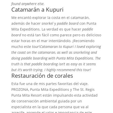
found anywhere else.
Catamarán a Kupuri
Me encantó explorar la costa en el catamarán,
además de hacer
snorkel
y
paddle board
con Punta
Mita Expeditions. La verdad es que hacer
paddle
board
no está tan fácil como parece pero es delicioso
estar horas en el mar intentándolo. ¡Recomiendo
mucho este
tour
!
Catamaran to Kupuri
I loved exploring
the coast on the catamaran, as well as snorkeling and
doing paddle boarding with Punta Mita Expeditions. The
truth is that paddle boarding isn’t as easy as it seems
but it’s worth trying. I highly recommend this tour!
Restauración de corales
Esta fue una de mis partes favoritas del viaje.
PROZONA, Punta Mita Expeditions y The St. Regis
Punta Mita Resort están impulsando esta actividad
de conservación ambiental guiada por un
especialista en la que cada persona que va al
arrecife, aprende el valor e importancia de este