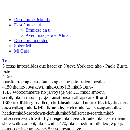
Descubre el Mundo
Descúbrete a ti
Empieza en ti
Aventuras para el Alma
Descubre tu poder
Sobre Mi
Mi Guía
Top
5 cosas imperdibles que hacer en Nueva York este año - Paola Zurita
fade
4150
tour-item-template-default,single,single-tour-item,postid-
4150,theme-voyagewp,mkd-core-1.3,mkdf-tours-
1.4.3,woocommerce-no-js,voyage-ver-2.1,mkdf-smooth-
scroll,mkdf-smooth-page-transitions,mkdf-ajax,mkdf-grid-
1300,mkdf-blog-installed,mkdf-header-standard,mkdf-sticky-header-
on-scroll-up,mkdf-default-mobile-header,mkdf-sticky-up-mobile-
header,mkdf-dropdown-default,mkdf-fullscreen-search,mkdf-
fullscreen-search-with-bg-image,mkdf-search-fade,mkdf-side-menu-
slide-with-content,mkdf-width-470,mkdf-medium-title-text,wpb-js-
composer js-comp-ver-6.8.0,vc_responsive