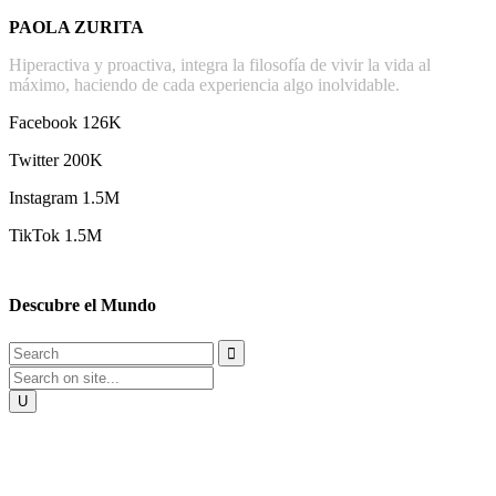
PAOLA ZURITA
Hiperactiva y proactiva, integra la filosofía de vivir la vida al
máximo, haciendo de cada experiencia algo inolvidable.
Facebook
126K
Twitter 200K
Instagram 1.5M
TikTok 1.5M
Descubre el Mundo