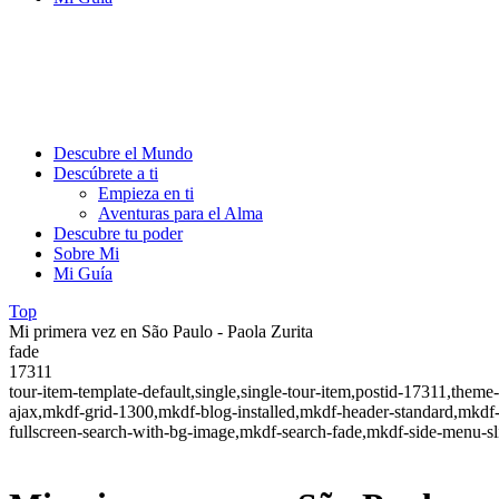
Descubre el Mundo
Descúbrete a ti
Empieza en ti
Aventuras para el Alma
Descubre tu poder
Sobre Mi
Mi Guía
Top
Mi primera vez en São Paulo - Paola Zurita
fade
17311
tour-item-template-default,single,single-tour-item,postid-17311,th
ajax,mkdf-grid-1300,mkdf-blog-installed,mkdf-header-standard,mkdf-
fullscreen-search-with-bg-image,mkdf-search-fade,mkdf-side-menu-s