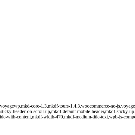
eme-voyagewp,mkd-core-1.3,mkdf-tours-1.4.3,woocommerce-no-js,voyage
sticky-header-on-scroll-up,mkdf-default-mobile-header,mkdf-sticky-u
lide-with-content,mkdf-width-470,mkdf-medium-title-text,wpb-js-compo