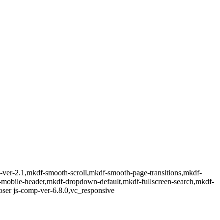
-ver-2.1,mkdf-smooth-scroll,mkdf-smooth-page-transitions,mkdf-
p-mobile-header,mkdf-dropdown-default,mkdf-fullscreen-search,mkdf-
ser js-comp-ver-6.8.0,vc_responsive