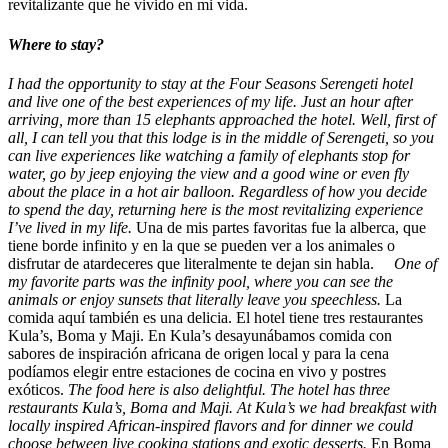
revitalizante que he vivido en mi vida.
Where to stay?
I had the opportunity to stay at the Four Seasons Serengeti hotel
and live one of the best experiences of my life. Just an hour after
arriving, more than 15 elephants approached the hotel. Well, first of
all, I can tell you that this lodge is in the middle of Serengeti, so you
can live experiences like watching a family of elephants stop for
water, go by jeep enjoying the view and a good wine or even fly
about the place in a hot air balloon. Regardless of how you decide
to spend the day, returning here is the most revitalizing experience
I’ve lived in my life.
Una de mis partes favoritas fue la alberca, que
tiene borde infinito y en la que se pueden ver a los animales o
disfrutar de atardeceres que literalmente te dejan sin habla.
One of
my favorite parts was the infinity pool, where you can see the
animals or enjoy sunsets that literally leave you speechless.
La
comida aquí también es una delicia. El hotel tiene tres restaurantes
Kula’s, Boma y Maji. En Kula’s desayunábamos comida con
sabores de inspiración africana de origen local y para la cena
podíamos elegir entre estaciones de cocina en vivo y postres
exóticos.
The food here is also delightful. The hotel has three
restaurants Kula’s, Boma and Maji. At Kula’s we had breakfast with
locally inspired African-inspired flavors and for dinner we could
choose between live cooking stations and exotic desserts.
En Boma