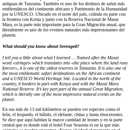
antiguas de Tanzania. También es uno de los destinos de safari más
emblemáticos del continente africano y Patrimonio de la Humanidad
por la UNESCO. Ubicado en el norte del país, colinda en parte con
la frontera con Kenia y junto con la Reserva Nacional de Masai
Mara, es la parte más importante para la Gran Migración anual, que
literalmente es uno de los eventos naturales más impresionantes del
planeta.
What should you know about Serengeti?
I tell you a little about what I learned … Named after the Masai
word «siringet» which translates into «the place where the land runs
forever», it is one of the oldest reserves in Tanzania. It is also one of
the most emblematic safari destinations on the African continent
and a UNESCO World Heritage Site. Located in the north of the
country, it borders in part with Kenya and with the Masai Mara
National Reserve. It’s key part part of the annual Great Migration,
which is literally one of the most impressive natural events on the
planet.
En sus más de 13 mil kilómetros se pueden ver especies como el
león, el leopardo, el búfalo, el elefante, chitas y hasta rinocerontes.
Se dice que aquí habitan la mayor cantidad de leones y en la parte
central que es donde está el hotel Four Seasons es en la que más