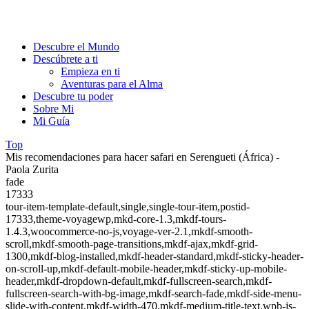
Descubre el Mundo
Descúbrete a ti
Empieza en ti
Aventuras para el Alma
Descubre tu poder
Sobre Mi
Mi Guía
Top
Mis recomendaciones para hacer safari en Serengueti (África) -
Paola Zurita
fade
17333
tour-item-template-default,single,single-tour-item,postid-
17333,theme-voyagewp,mkd-core-1.3,mkdf-tours-
1.4.3,woocommerce-no-js,voyage-ver-2.1,mkdf-smooth-
scroll,mkdf-smooth-page-transitions,mkdf-ajax,mkdf-grid-
1300,mkdf-blog-installed,mkdf-header-standard,mkdf-sticky-header-
on-scroll-up,mkdf-default-mobile-header,mkdf-sticky-up-mobile-
header,mkdf-dropdown-default,mkdf-fullscreen-search,mkdf-
fullscreen-search-with-bg-image,mkdf-search-fade,mkdf-side-menu-
slide-with-content,mkdf-width-470,mkdf-medium-title-text,wpb-js-