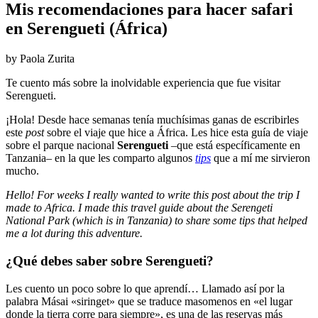
Mis recomendaciones para hacer safari
en Serengueti (África)
by Paola Zurita
Te cuento más sobre la inolvidable experiencia que fue visitar
Serengueti.
¡Hola! Desde hace semanas tenía muchísimas ganas de escribirles
este
post
sobre el viaje que hice a África. Les hice esta guía de viaje
sobre el parque nacional
Serengueti
–que está específicamente en
Tanzania– en la que les comparto algunos
tips
que a mí me sirvieron
mucho.
Hello! For weeks I really wanted to write this post about the trip I
made to Africa. I made this travel guide about the Serengeti
National Park (which is in Tanzania) to share some tips that helped
me a lot during this adventure.
¿Qué debes saber sobre Serengueti?
Les cuento un poco sobre lo que aprendí… Llamado así por la
palabra Másai «siringet» que se traduce masomenos en «el lugar
donde la tierra corre para siempre», es una de las reservas más