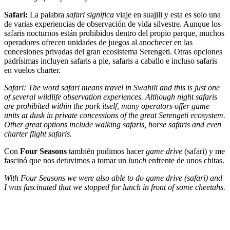
Safari:
La palabra
safari significa
viaje en suajili y esta es solo una
de varias experiencias de observación de vida silvestre. Aunque los
safaris nocturnos están prohibidos dentro del propio parque, muchos
operadores ofrecen unidades de juegos al anochecer en las
concesiones privadas del gran ecosistema Serengeti. Otras opciones
padrísimas incluyen safaris a pie, safaris a caballo e incluso safaris
en vuelos charter.
Safari: The word safari means travel in Swahili and this is just one
of several wildlife observation experiences. Although night safaris
are prohibited within the park itself, many operators offer game
units at dusk in private concessions of the great Serengeti ecosystem.
Other great options include walking safaris, horse safaris and even
charter flight safaris.
Con
Four Seasons
también pudimos hacer
game drive
(safari) y me
fascinó que nos detuvimos a tomar un
lunch
enfrente de unos chitas.
With Four Seasons we were also able to do game drive (safari) and
I was fascinated that we stopped for lunch in front of some cheetahs.