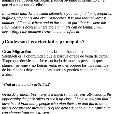
animales se pueden encontrar. ¡Nunca olvidaré el momento en el
que vi a cada uno de ellos!
In its more than 13 thousand kilometers you can find lions, leopards,
buffalos, elephants and even rhinoceros. It is said that the largest
number of lions live here and in the central part that is where the
Four Seasons hotel is where more animals can be found. I will
never forget the moment I saw each one of them!
¿Cuáles son las actividades principales?
Gran Migración:
Para muchos la atracción número uno de
Serengeti es la oportunidad que el parque ofrece de verla de cerca.
Tengo que decirles que he escuchado de muchas personas que
planean su viaje y no logran verla, esto es porque los movimientos
de los rebaños dependen de las lluvias y pueden cambiar de un año
a otro.
What are the main activities?
Great Migration: For many, Serengeti’s number one attraction is the
opportunity the park offers to see it up close. I have to tell you that I
have heard from many people who plan their trip and fail to see it,
this is because the movements of the herds depend on the rains and
can change from year to year.