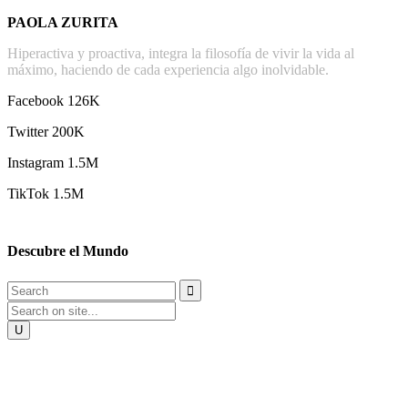
PAOLA ZURITA
Hiperactiva y proactiva, integra la filosofía de vivir la vida al
máximo, haciendo de cada experiencia algo inolvidable.
Facebook
126K
Twitter 200K
Instagram 1.5M
TikTok 1.5M
Descubre el Mundo