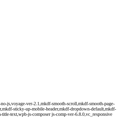
e-no-js,voyage-ver-2.1,mkdf-smooth-scroll,mkdf-smooth-page-
der,mkdf-sticky-up-mobile-header,mkdf-dropdown-default,mkdf-
title-text,wpb-js-composer js-comp-ver-6.8.0,vc_responsive