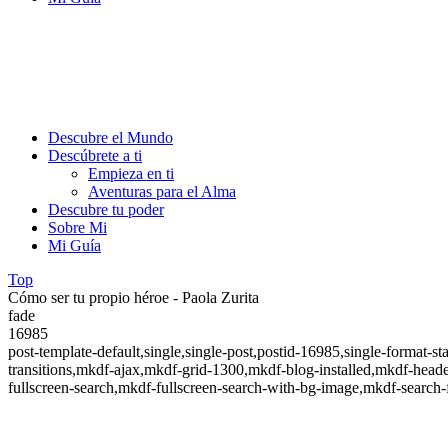
Descubre el Mundo
Descúbrete a ti
Empieza en ti
Aventuras para el Alma
Descubre tu poder
Sobre Mi
Mi Guía
Top
Cómo ser tu propio héroe - Paola Zurita
fade
16985
post-template-default,single,single-post,postid-16985,single-form
transitions,mkdf-ajax,mkdf-grid-1300,mkdf-blog-installed,mkdf-head
fullscreen-search,mkdf-fullscreen-search-with-bg-image,mkdf-search