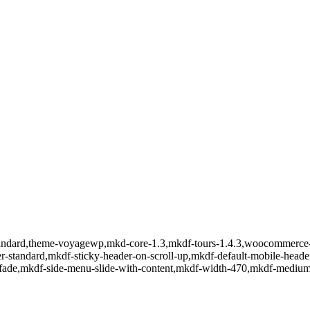
at-standard,theme-voyagewp,mkd-core-1.3,mkdf-tours-1.4.3,woocommerc
er-standard,mkdf-sticky-header-on-scroll-up,mkdf-default-mobile-hea
-fade,mkdf-side-menu-slide-with-content,mkdf-width-470,mkdf-medium-