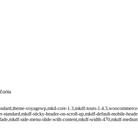
Zurita
at-standard,theme-voyagewp,mkd-core-1.3,mkdf-tours-1.4.3,woocommerc
er-standard,mkdf-sticky-header-on-scroll-up,mkdf-default-mobile-hea
-fade,mkdf-side-menu-slide-with-content,mkdf-width-470,mkdf-medium-