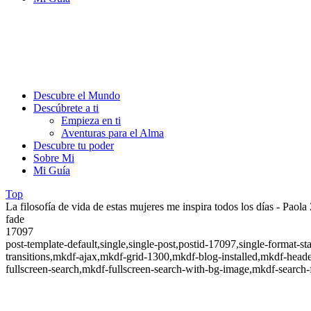
Descubre el Mundo
Descúbrete a ti
Empieza en ti
Aventuras para el Alma
Descubre tu poder
Sobre Mi
Mi Guía
Top
La filosofía de vida de estas mujeres me inspira todos los días - Paola 
fade
17097
post-template-default,single,single-post,postid-17097,single-form
transitions,mkdf-ajax,mkdf-grid-1300,mkdf-blog-installed,mkdf-head
fullscreen-search,mkdf-fullscreen-search-with-bg-image,mkdf-search