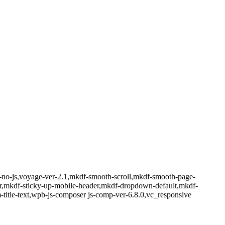
e-no-js,voyage-ver-2.1,mkdf-smooth-scroll,mkdf-smooth-page-
der,mkdf-sticky-up-mobile-header,mkdf-dropdown-default,mkdf-
title-text,wpb-js-composer js-comp-ver-6.8.0,vc_responsive