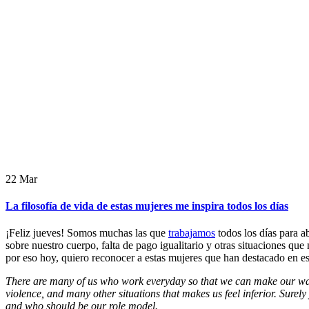
22
Mar
La filosofía de vida de estas mujeres me inspira todos los días
¡Feliz jueves! Somos muchas las que
trabajamos
todos los días para 
sobre nuestro cuerpo, falta de pago igualitario y otras situaciones q
por eso hoy, quiero reconocer a estas mujeres que han destacado en es
There are many of us who work everyday so that we can make our way i
violence, and many other situations that makes us feel inferior. Surel
and who should be our role model.